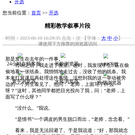
开选
您当前位置：
首页
>>
开选
精彩教学叙事片段
时间：2023-06-10 16:29:35
点击：
次
【字体：
大
中
小
】
请使用下方推荐的浏览器访问
那是发生在去年的一件事。
24小时在线客服
谷歌浏览器
APP下载
铃响之后，我走进了教室。这时，我发现学生T正在偷
偷地看一张纸条。我悄悄地走过去，没收了他的纸条。我
本来打算课后再处理这件事情，没想到我的这一举动被旁
寰宇浏览器
火狐浏览器
欧朋浏览器
边的一个男生看见了。他问：“老师，上面写了什么
呀？”这时，其他同学都把目光投向了我，问：“老师，上
面写了什么呀？”
“没什么。”我说。
“是情书”一个调皮的男生脱口而出，“老师，念念看。”
看来，我是无法回避了。于是我说道：“好，那我就念