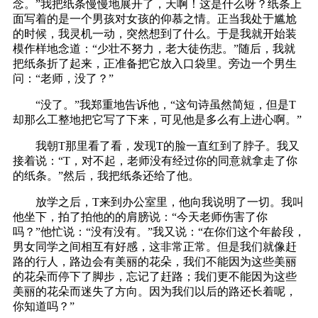
念。”我把纸条慢慢地展开了，天啊！这是什么呀？纸条上
面写着的是一个男孩对女孩的仰慕之情。正当我处于尴尬
的时候，我灵机一动，突然想到了什么。于是我就开始装
模作样地念道：“少壮不努力，老大徒伤悲。”随后，我就
把纸条折了起来，正准备把它放入口袋里。旁边一个男生
问：“老师，没了？”
“没了。”我郑重地告诉他，“这句诗虽然简短，但是T
却那么工整地把它写了下来，可见他是多么有上进心啊。”
我朝T那里看了看，发现T的脸一直红到了脖子。我又
接着说：“T，对不起，老师没有经过你的同意就拿走了你
的纸条。”然后，我把纸条还给了他。
放学之后，T来到办公室里，他向我说明了一切。我叫
他坐下，拍了拍他的的肩膀说：“今天老师伤害了你
吗？”他忙说：“没有没有。”我又说：“在你们这个年龄段，
男女同学之间相互有好感，这非常正常。但是我们就像赶
路的行人，路边会有美丽的花朵，我们不能因为这些美丽
的花朵而停下了脚步，忘记了赶路；我们更不能因为这些
美丽的花朵而迷失了方向。因为我们以后的路还长着呢，
你知道吗？”